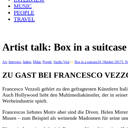
MUSIC
PEOPLE
TRAVEL
Artist talk: Box in a suitcas
Art
,
Interview
,
Italien
,
Milan
,
People
,
Studio Visit
by
Box in a suitcase
24. Oktober 2017
3. N
ZU GAST BEI FRANCESCO VEZZ
Francesco Vezzoli gehört zu den gefragtesten Künstlern Ita
Auch Hollywood liebt den Multimediakünstler, der in seiner
Werbeindustrie spielt.
Francescos liebstes Motiv aber sind die Diven. Helen Mirren
Musen – zum Beispiel als weinende Madonnen für seine uner