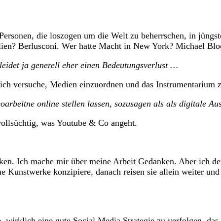
onen, die loszogen um die Welt zu beherrschen, in jüngste
lien? Berlusconi. Wer hatte Macht in New York? Michael Blo
eidet ja generell eher einen Bedeutungsverlust …
 versuche, Medien einzuordnen und das Instrumentarium zu 
beitne online stellen lassen, sozusagen als als digitale Auss
llsüchtig, was Youtube & Co angeht.
Ich mache mir über meine Arbeit Gedanken. Aber ich denke 
e Kunstwerke konzipiere, danach reisen sie allein weiter un
rklich eine gute Social Media Strategie zu verfolgen, das k