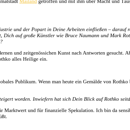
imatstadt
Mailand
getroffen und mit ihm über Macht und Täu
strie und der Popart in Deine Arbeiten einfließen – darauf r
rt, Dich auf große Künstler wie Bruce Naumann und Mark Rot
l?
n und zeitgenössichen Kunst nach Antworten gesucht. Aber 
othko alles Heilige ein.
ales Publikum. Wenn man heute ein Gemälde von Rothko betr
teigert worden. Inwiefern hat sich Dein Blick auf Rothko sei
ktwert und für finanzielle Spekulation. Ich bin da sensibe
üßt.