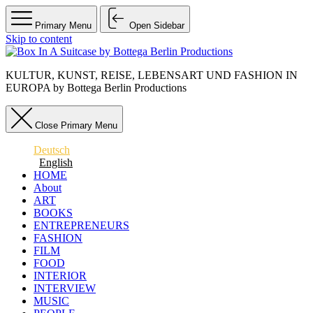
Primary Menu
Open Sidebar
Skip to content
KULTUR, KUNST, REISE, LEBENSART UND FASHION IN
EUROPA by Bottega Berlin Productions
Close Primary Menu
Deutsch
English
HOME
About
ART
BOOKS
ENTREPRENEURS
FASHION
FILM
FOOD
INTERIOR
INTERVIEW
MUSIC