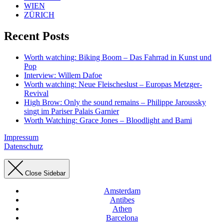
WIEN
ZÜRICH
Recent Posts
Worth watching: Biking Boom – Das Fahrrad in Kunst und
Pop
Interview: Willem Dafoe
Worth watching: Neue Fleischeslust – Europas Metzger-
Revival
High Brow: Only the sound remains – Philippe Jaroussky
singt im Pariser Palais Garnier
Worth Watching: Grace Jones – Bloodlight and Bami
Impressum
Datenschutz
Close Sidebar
Amsterdam
Antibes
Athen
Barcelona