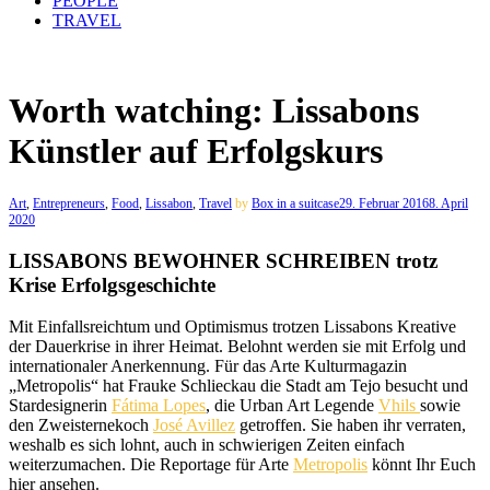
PEOPLE
TRAVEL
Worth watching: Lissabons
Künstler auf Erfolgskurs
Art
,
Entrepreneurs
,
Food
,
Lissabon
,
Travel
by
Box in a suitcase
29. Februar 2016
8. April
2020
LISSABONS BEWOHNER SCHREIBEN trotz
Krise Erfolgsgeschichte
Mit Einfallsreichtum und Optimismus trotzen Lissabons Kreative
der Dauerkrise in ihrer Heimat. Belohnt werden sie mit Erfolg und
internationaler Anerkennung. Für das Arte Kulturmagazin
„Metropolis“ hat Frauke Schlieckau die Stadt am Tejo besucht und
Stardesignerin
Fátima Lopes
, die Urban Art Legende
Vhils
sowie
den Zweisternekoch
José Avillez
getroffen. Sie haben ihr verraten,
weshalb es sich lohnt, auch in schwierigen Zeiten einfach
weiterzumachen. Die Reportage für Arte
Metropolis
könnt Ihr Euch
hier ansehen.